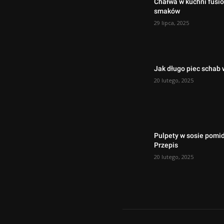
Chałwa w kuchni fusi
smaków
29 lipca, 2025
Jak długo piec schab 
20 lutego, 2025
Pulpety w sosie pom
Przepis
20 lutego, 2025