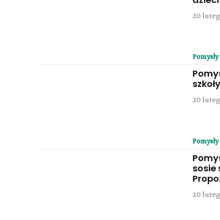
20 luteg
Pomysły
Pomys
szkoł
20 luteg
Pomysły
Pomys
sosie
Propo
20 luteg