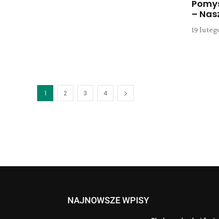
Pomysł
– Nas
19 luteg
1
2
3
4
NAJNOWSZE WPISY