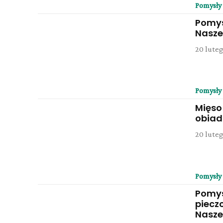
Pomysły
Pomys
Nasze
20 luteg
Pomysły
Mięso
obiad
20 luteg
Pomysły
Pomys
piecz
Nasze