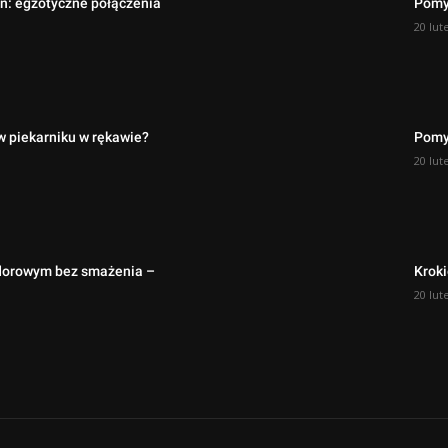
on: egzotyczne połączenia
Pomys
20 lut
w piekarniku w rękawie?
Pomy
20 lut
idorowym bez smażenia –
Kroki
20 lut