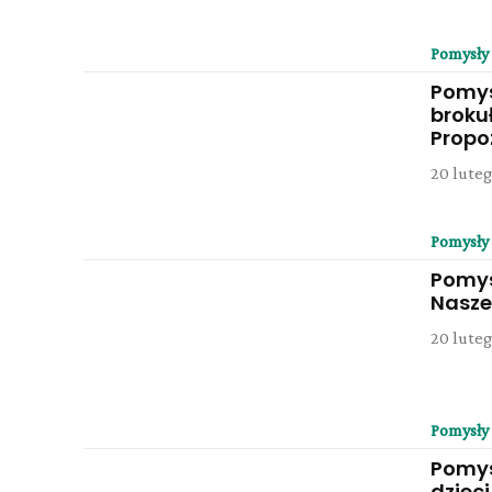
Pomysły
Pomys
broku
Propo
20 luteg
Pomysły
Pomys
Nasze
20 luteg
Pomysły
Pomys
dziec