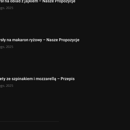
ł na obiad z jajkiem – Nasze Propozycje
ego, 2025
sły na makaron ryżowy – Nasze Propozycje
ego, 2025
ety ze szpinakiem i mozzarellą – Przepis
ego, 2025