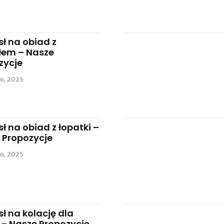
ł na obiad z
łem – Nasze
zycje
o, 2025
ł na obiad z łopatki –
 Propozycje
o, 2025
ł na kolację dla
i – Nasze Propozycje