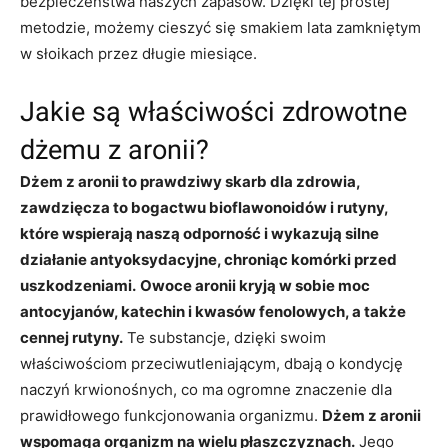
bezpieczeństwa naszych zapasów. Dzięki tej prostej
metodzie, możemy cieszyć się smakiem lata zamkniętym
w słoikach przez długie miesiące.
Jakie są właściwości zdrowotne
dżemu z aronii?
Dżem z aronii to prawdziwy skarb dla zdrowia,
zawdzięcza to bogactwu bioflawonoidów i rutyny,
które wspierają naszą odporność i wykazują silne
działanie antyoksydacyjne, chroniąc komórki przed
uszkodzeniami.
Owoce aronii kryją w sobie moc
antocyjanów, katechin i kwasów fenolowych, a także
cennej rutyny.
Te substancje, dzięki swoim
właściwościom przeciwutleniającym, dbają o kondycję
naczyń krwionośnych, co ma ogromne znaczenie dla
prawidłowego funkcjonowania organizmu.
Dżem z aronii
wspomaga organizm na wielu płaszczyznach.
Jego